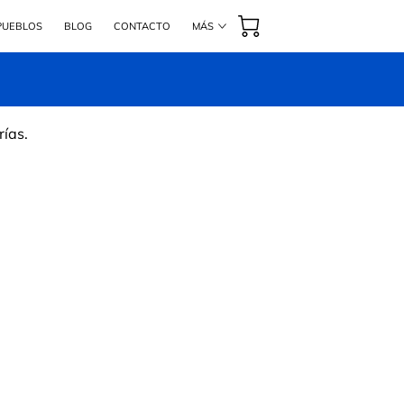
 PUEBLOS
BLOG
CONTACTO
MÁS
#1 BEST SELLER INTERNACIONAL
rías.